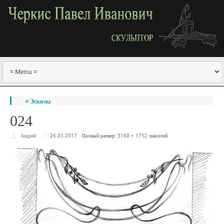
«
Эскизы
024
Андрей
26.03.2017
Полный размер:
3160 × 1752
пикселей